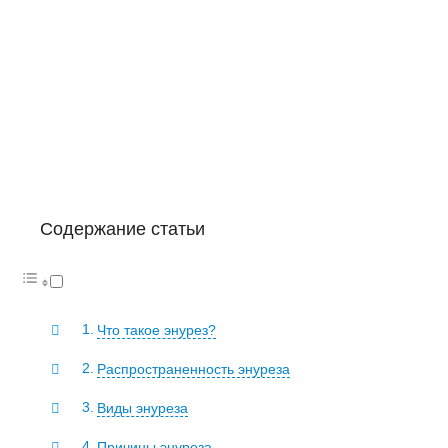
Содержание статьи
Что такое энурез?
Распространенность энуреза
Виды энуреза
Причины энуреза