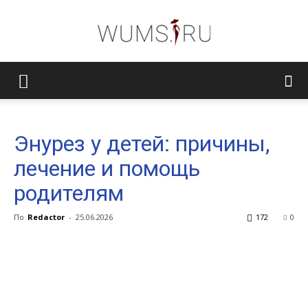
Женский
Энурез у детей: причины,
журнал
лечение и помощь
родителям
WUMENS.SU
По
Redactor
-
25.06.2026
172
0