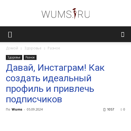
Женский
Домой
Здоровье
Разное
Здоровье
Разное
журнал
Давай, Инстаграм! Как
создать идеальный
WUMENS.SU
профиль и привлечь
подписчиков
По
Wums
-
05.09.2024
1057
0