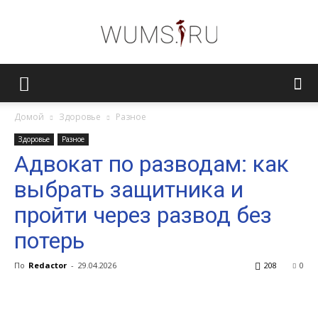
Женский
Домой
Здоровье
Разное
Здоровье
Разное
журнал
Адвокат по разводам: как
выбрать защитника и
WUMENS.SU
пройти через развод без
потерь
По
Redactor
-
29.04.2026
208
0