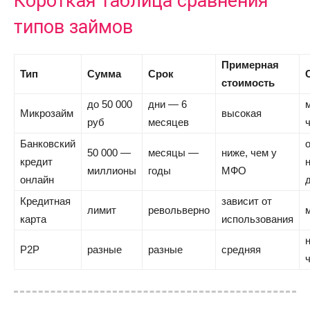
Короткая таблица сравнения
типов займов
Примерная
Тип
Сумма
Срок
стоимость
до 50 000
дни — 6
Микрозайм
высокая
руб
месяцев
Банковский
50 000 —
месяцы —
ниже, чем у
кредит
миллионы
годы
МФО
онлайн
Кредитная
зависит от
лимит
револьверно
карта
использования
P2P
разные
разные
средняя