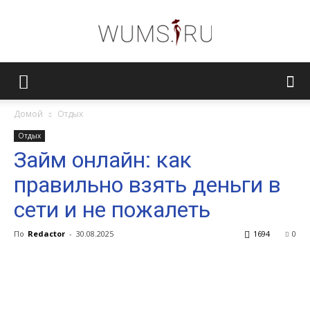
Женский
Домой
Отдых
Отдых
журнал
Займ онлайн: как
правильно взять деньги в
WUMENS.SU
сети и не пожалеть
По
Redactor
-
30.08.2025
1694
0