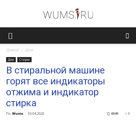
Женский
Домой
Дом
Дом
Стирка
журнал
В стиральной машине
горят все индикаторы
WUMENS.SU
отжима и индикатор
стирка
По
Wums
-
05.04.2020
6949
0