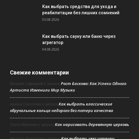
Как выбрать средства для ухода и
реабилитации без лишних сомнений
05.08.2026
Как выбрать сауну или баню через
агрегатор
04.08.2026
Свежие комментарии
Рост Баскова: Как Успехи Одного
Михаил Савицкий
к записи
Артиста Изменили Мир Музыки
Как выбрать классические
Арина Соколова
к записи
обручальные кольца недорого без потери качества
Как нарисовать деревянную церковь
Злата Михеева
к записи
Как выбрать секс игрушки
Милана Фетисова
к записи