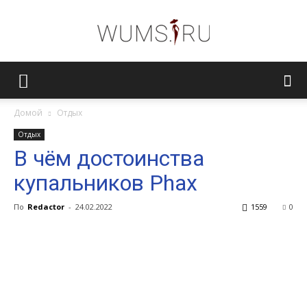
Женский
Домой
Отдых
Отдых
журнал
В чём достоинства
купальников Phax
WUMENS.SU
По
Redactor
-
24.02.2022
1559
0