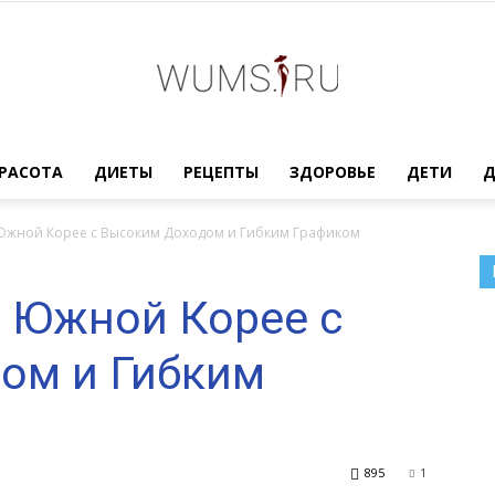
Женский
РАСОТА
ДИЕТЫ
РЕЦЕПТЫ
ЗДОРОВЬЕ
ДЕТИ
 Южной Корее с Высоким Доходом и Гибким Графиком
в Южной Корее с
журнал
ом и Гибким
WUMENS.SU
895
1