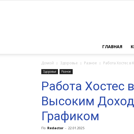
ГЛАВНАЯ
К
Домой
Здоровье
Разное
Работа Хостес в
Здоровье
Разное
Работа Хостес 
Высоким Доход
Графиком
По
Redactor
-
22.01.2025