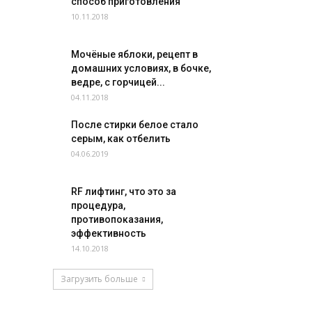
способ приготовления
10.11.2018
Мочёные яблоки, рецепт в
домашних условиях, в бочке,
ведре, с горчицей...
04.11.2018
После стирки белое стало
серым, как отбелить
04.06.2019
RF лифтинг, что это за
процедура,
противопоказания,
эффективность
14.10.2018
Загрузить больше