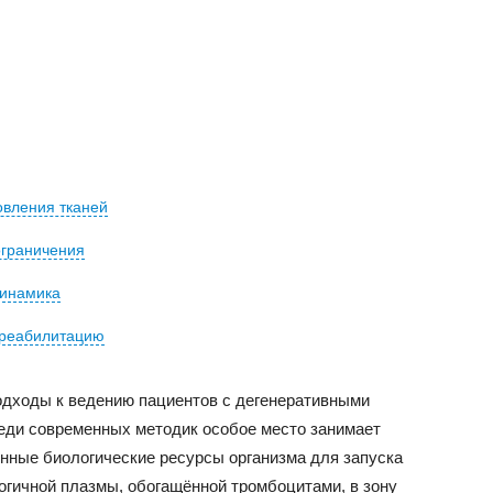
овления тканей
ограничения
динамика
 реабилитацию
одходы к ведению пациентов с дегенеративными
еди современных методик особое место занимает
енные биологические ресурсы организма для запуска
огичной плазмы, обогащённой тромбоцитами, в зону