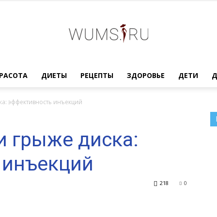
Женский
РАСОТА
ДИЕТЫ
РЕЦЕПТЫ
ЗДОРОВЬЕ
ДЕТИ
ка: эффективность инъекций
и грыже диска:
журнал
 инъекций
218
0
WUMENS.SU