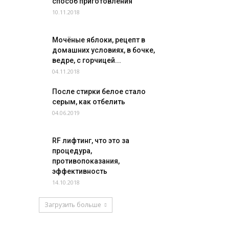
способ приготовления
10.11.2018
Мочёные яблоки, рецепт в
домашних условиях, в бочке,
ведре, с горчицей...
04.11.2018
После стирки белое стало
серым, как отбелить
04.06.2019
RF лифтинг, что это за
процедура,
противопоказания,
эффективность
14.10.2018
Загрузить больше