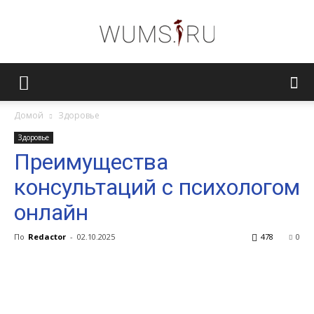
Женский
Домой
Здоровье
Здоровье
журнал
Преимущества
консультаций с психологом
WUMENS.SU
онлайн
По
Redactor
-
02.10.2025
478
0