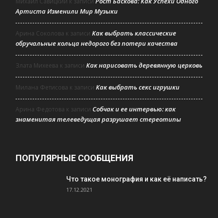
Рост Баскова: Как Успехи Одного
Михаил Савицкий
к записи
Артиста Изменили Мир Музыки
Как выбрать классические
Арина Соколова
к записи
обручальные кольца недорого без потери качества
Как нарисовать деревянную церковь
Злата Михеева
к записи
Как выбрать секс игрушки
Милана Фетисова
к записи
Собчак и ее интервью: как
Арина Федотова
к записи
знаменитая телеведущая разрушает стереотипы
ПОПУЛЯРНЫЕ СООБЩЕНИЯ
Что такое монография и как её написать?
17.12.2021