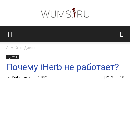
Женский
Домой
Диеты
Диеты
журнал
Почему iHerb не работает?
По
Redactor
-
09.11.2021
2139
0
WUMENS.SU