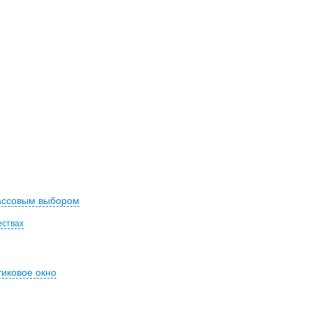
массовым выбором
ествах
тиковое окно