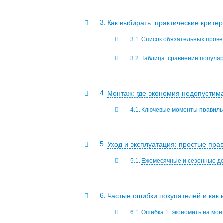
Как выбирать: практические крите
Список обязательных прове
Таблица: сравнение популя
Монтаж: где экономия недопустим
Ключевые моменты правиль
Уход и эксплуатация: простые пра
Ежемесячные и сезонные д
Частые ошибки покупателей и как 
Ошибка 1: экономить на мо