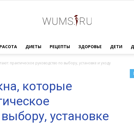
Женский
РАСОТА
ДИЕТЫ
РЕЦЕПТЫ
ЗДОРОВЬЕ
ДЕТИ
ают: практическое руководство по выбору, установке и уходу
на, которые
журнал
тическое
 выбору, установке
WUMENS.SU