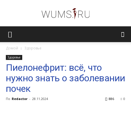
Женский
Домой
Здоровье
Здоровье
журнал
Пиелонефрит: всё, что
нужно знать о заболевании
WUMENS.SU
почек
По
Redactor
-
28.11.2024
886
0