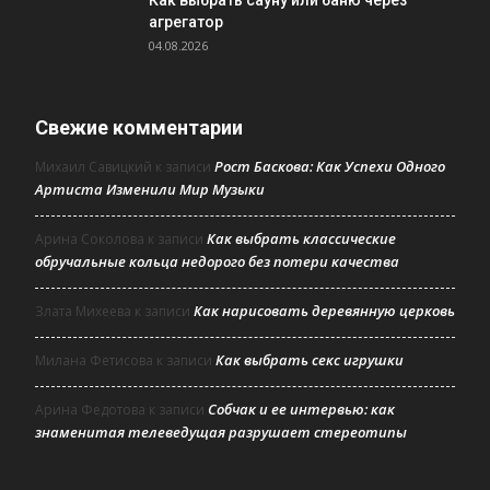
агрегатор
04.08.2026
Свежие комментарии
Рост Баскова: Как Успехи Одного
Михаил Савицкий
к записи
Артиста Изменили Мир Музыки
Как выбрать классические
Арина Соколова
к записи
обручальные кольца недорого без потери качества
Как нарисовать деревянную церковь
Злата Михеева
к записи
Как выбрать секс игрушки
Милана Фетисова
к записи
Собчак и ее интервью: как
Арина Федотова
к записи
знаменитая телеведущая разрушает стереотипы