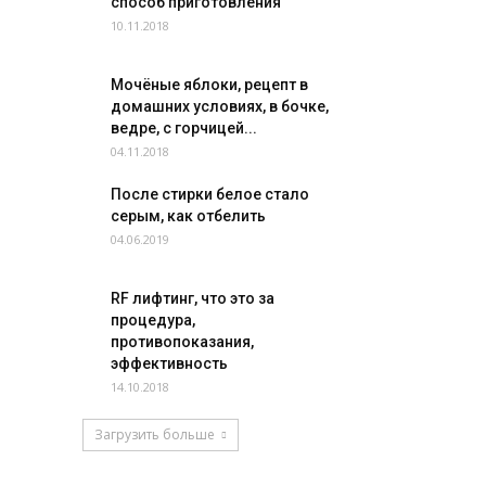
способ приготовления
10.11.2018
Мочёные яблоки, рецепт в
домашних условиях, в бочке,
ведре, с горчицей...
04.11.2018
После стирки белое стало
серым, как отбелить
04.06.2019
RF лифтинг, что это за
процедура,
противопоказания,
эффективность
14.10.2018
Загрузить больше