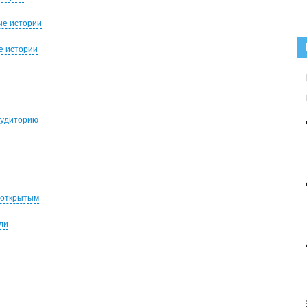
ые истории
е истории
аудиторию
 открытым
ли