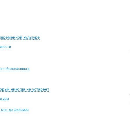
овременной культуре
мности
и о безопасности
орый никогда не устареет
атуры
 книг до фильмов