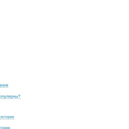
азов
популярны?
 истории
стории