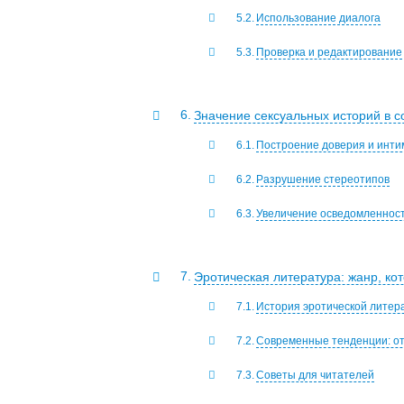
Использование диалога
Проверка и редактирование
Значение сексуальных историй в с
Построение доверия и инти
Разрушение стереотипов
Увеличение осведомленност
Эротическая литература: жанр, кот
История эротической литер
Современные тенденции: от
Советы для читателей