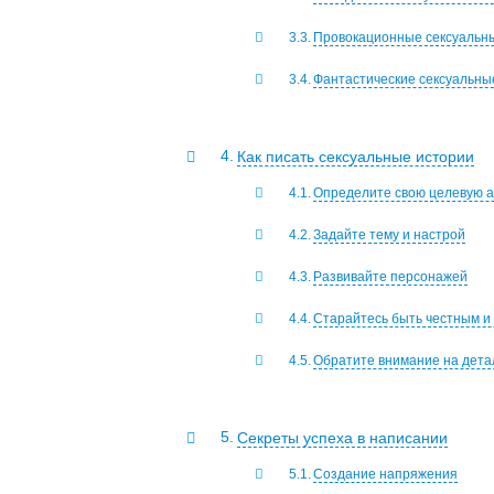
Провокационные сексуальн
Фантастические сексуальны
Как писать сексуальные истории
Определите свою целевую 
Задайте тему и настрой
Развивайте персонажей
Старайтесь быть честным и
Обратите внимание на дета
Секреты успеха в написании
Создание напряжения