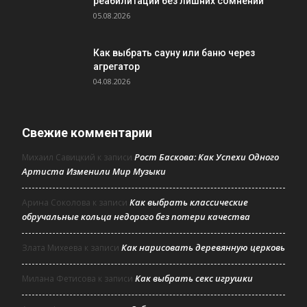
реабилитации без лишних сомнений
05.08.2026
Как выбрать сауну или баню через
агрегатор
04.08.2026
Свежие комментарии
Рост Баскова: Как Успехи Одного
Михаил Савицкий
к записи
Артиста Изменили Мир Музыки
Как выбрать классические
Арина Соколова
к записи
обручальные кольца недорого без потери качества
Как нарисовать деревянную церковь
Злата Михеева
к записи
Как выбрать секс игрушки
Милана Фетисова
к записи