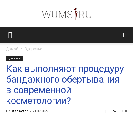
Женский
Домой
Здоровье
Здоровье
журнал
Как выполняют процедуру
бандажного обертывания
WUMENS.SU
в современной
косметологии?
По
Redactor
-
21.07.2022
1524
0