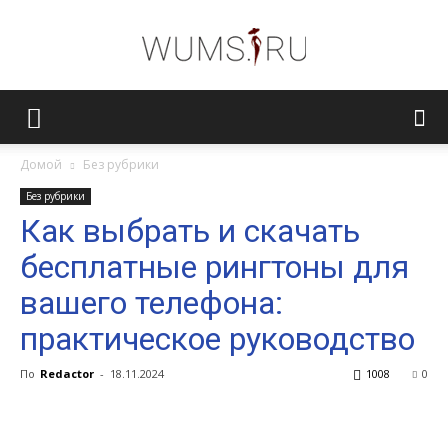
Женский
Домой
Без рубрики
Без рубрики
журнал
Как выбрать и скачать
бесплатные рингтоны для
WUMENS.SU
вашего телефона:
практическое руководство
По
Redactor
-
18.11.2024
1008
0