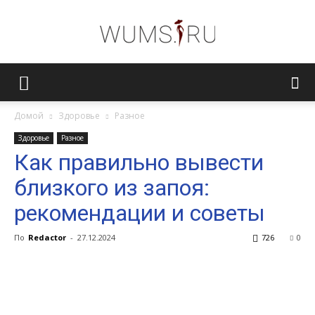
Женский
Домой
Здоровье
Разное
Здоровье
Разное
журнал
Как правильно вывести
близкого из запоя:
WUMENS.SU
рекомендации и советы
По
Redactor
-
27.12.2024
726
0