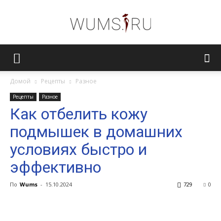
Женский
Домой
Рецепты
Разное
Рецепты
Разное
журнал
Как отбелить кожу
подмышек в домашних
WUMENS.SU
условиях быстро и
эффективно
По
Wums
-
15.10.2024
729
0