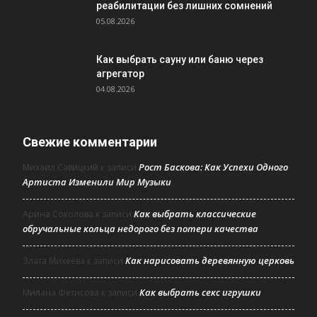
реабилитации без лишних сомнений
05.08.2026
Как выбрать сауну или баню через
агрегатор
04.08.2026
Свежие комментарии
Рост Баскова: Как Успехи Одного
Михаил Савицкий
к записи
Артиста Изменили Мир Музыки
Как выбрать классические
Арина Соколова
к записи
обручальные кольца недорого без потери качества
Как нарисовать деревянную церковь
Злата Михеева
к записи
Как выбрать секс игрушки
Милана Фетисова
к записи