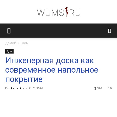
Женский
Домой
Дом
Дом
журнал
Инженерная доска как
современное напольное
WUMENS.SU
покрытие
По
Redactor
-
21.01.2026
376
0