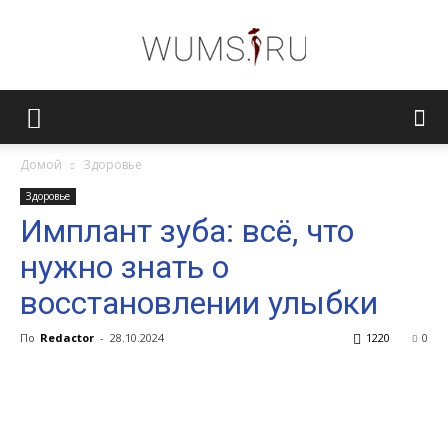
Женский
Домой
Здоровье
Здоровье
журнал
Имплант зуба: всё, что
нужно знать о
WUMENS.SU
восстановлении улыбки
По
Redactor
-
28.10.2024
1220
0