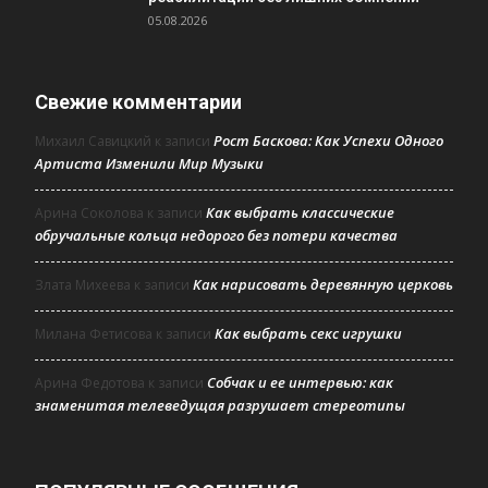
05.08.2026
Свежие комментарии
Рост Баскова: Как Успехи Одного
Михаил Савицкий
к записи
Артиста Изменили Мир Музыки
Как выбрать классические
Арина Соколова
к записи
обручальные кольца недорого без потери качества
Как нарисовать деревянную церковь
Злата Михеева
к записи
Как выбрать секс игрушки
Милана Фетисова
к записи
Собчак и ее интервью: как
Арина Федотова
к записи
знаменитая телеведущая разрушает стереотипы