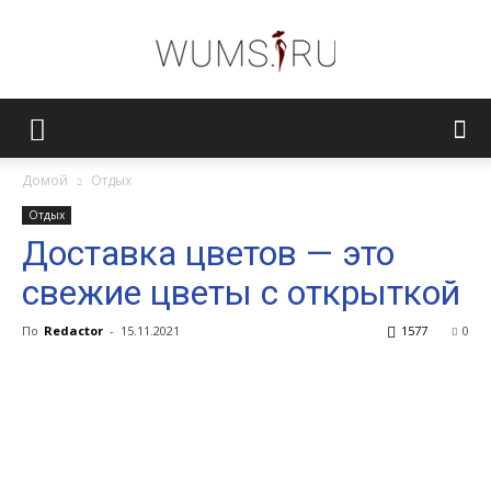
Женский
Домой
Отдых
Отдых
журнал
Доставка цветов — это
свежие цветы с открыткой
WUMENS.SU
По
Redactor
-
15.11.2021
1577
0