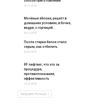
способ приготовления
10.11.2018
Мочёные яблоки, рецепт в
домашних условиях, в бочке,
ведре, с горчицей...
04.11.2018
После стирки белое стало
серым, как отбелить
04.06.2019
RF лифтинг, что это за
процедура,
противопоказания,
эффективность
14.10.2018
Загрузить больше