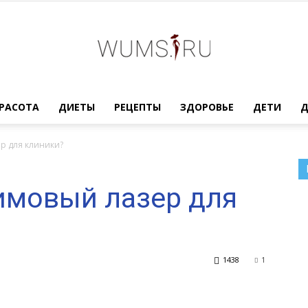
Женский
РАСОТА
ДИЕТЫ
РЕЦЕПТЫ
ЗДОРОВЬЕ
ДЕТИ
р для клиники?
имовый лазер для
журнал
1438
1
WUMENS.SU