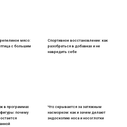
репелиное мясо:
Спортивное восстановление: как
 птица с большим
разобраться в добавках и не
навредить себе
ж в программах
Что скрывается за затяжным
 фигуры: почему
насморком: как и зачем делают
 остается
эндоскопию носа и носоглотки
анной