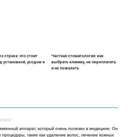
з страха: что стоит
Частная стоматология: как
д установкой, уходом и
выбрать клинику, не переплатить
и не пожалеть
t 04:18
еменный аппарат, который очень полезен в медицине. Он
 процедуры, такие как удаление волос, лечение кожных