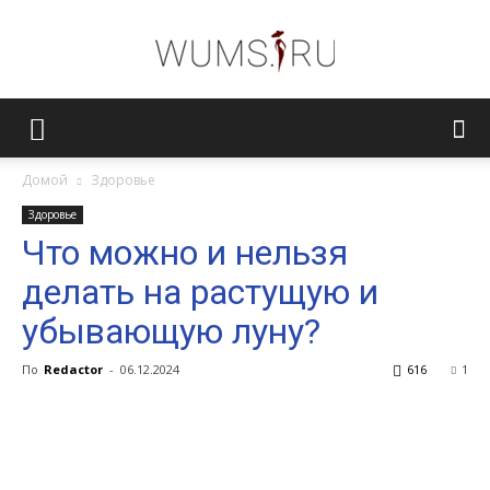
Женский
Домой
Здоровье
Здоровье
журнал
Что можно и нельзя
делать на растущую и
WUMENS.SU
убывающую луну?
По
Redactor
-
06.12.2024
616
1