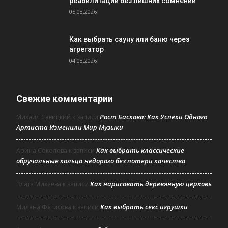
реабилитации без лишних сомнений
05.08.2026
Как выбрать сауну или баню через
агрегатор
04.08.2026
Свежие комментарии
Рост Баскова: Как Успехи Одного
Михаил Савицкий
к записи
Артиста Изменили Мир Музыки
Как выбрать классические
Арина Соколова
к записи
обручальные кольца недорого без потери качества
Как нарисовать деревянную церковь
Злата Михеева
к записи
Как выбрать секс игрушки
Милана Фетисова
к записи