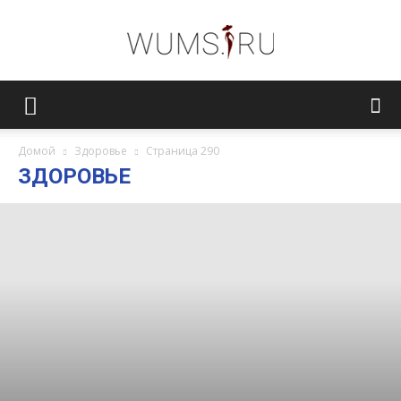
Женский
Домой
Здоровье
Страница 290
ЗДОРОВЬЕ
журнал
WUMENS.SU