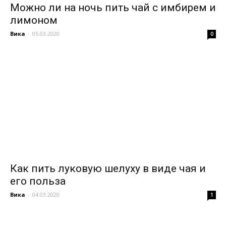
Можно ли на ночь пить чай с имбирем и
лимоном
Вика
-
05.03.2020
0
Как пить луковую шелуху в виде чая и
его польза
Вика
-
04.03.2020
1