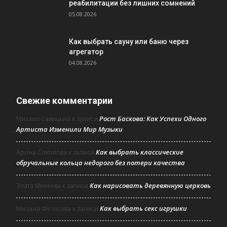
реабилитации без лишних сомнений
05.08.2026
Как выбрать сауну или баню через
агрегатор
04.08.2026
Свежие комментарии
Рост Баскова: Как Успехи Одного
Михаил Савицкий
к записи
Артиста Изменили Мир Музыки
Как выбрать классические
Арина Соколова
к записи
обручальные кольца недорого без потери качества
Как нарисовать деревянную церковь
Злата Михеева
к записи
Как выбрать секс игрушки
Милана Фетисова
к записи