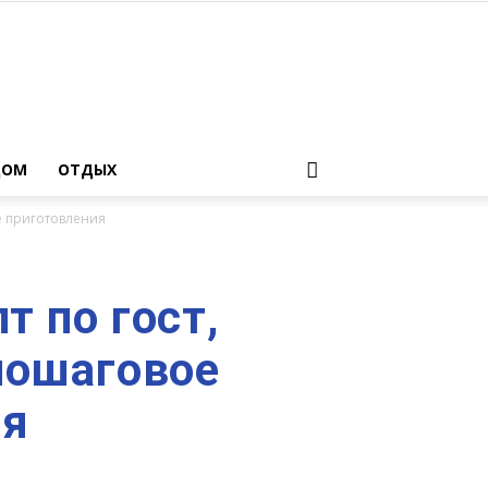
ДОМ
ОТДЫХ
е приготовления
т по гост,
пошаговое
ия