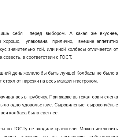
авишь себя перед выбором. А какая же вкуснее,
бы хорошо, упакована прилично, внешне аппетитно
вкус значительно той, или иной колбасы отличается от
на совесть, в соответствии с ГОСТ.
яшний день желало бы быть лучше! Колбасы не было в
т стоял от нарезки на весь магазин-гастроном.
чивалась в трубочку. При жарке вытекал сок и слегка
было одно удовольствие. Сыровяленые, сырокопчёные
 вся колбаса была светлее.
асы по ГОСТу не входили красители. Можно исключить
а вовсе, заменив ее на домашнюю, собственного