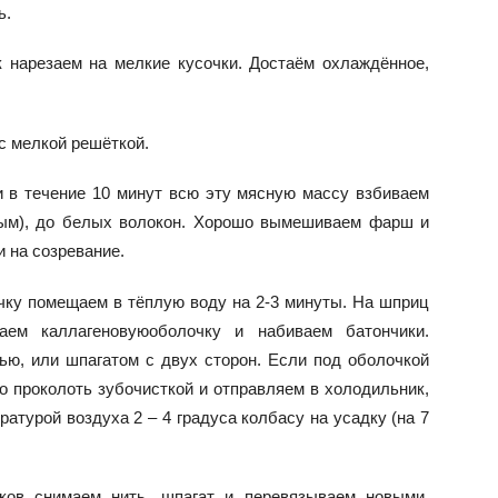
ь.
 нарезаем на мелкие кусочки. Достаём охлаждённое,
с мелкой решёткой.
 в течение 10 минут всю эту мясную массу взбиваем
ным), до белых волокон. Хорошо вымешиваем фарш и
и на созревание.
чку помещаем в тёплую воду на 2-3 минуты. На шприц
аем каллагеновуюоболочку и набиваем батончики.
ью, или шпагатом с двух сторон. Если под оболочкой
о проколоть зубочисткой и отправляем в холодильник,
атурой воздуха 2 – 4 градуса колбасу на усадку (на 7
ков снимаем нить, шпагат и перевязываем новыми,