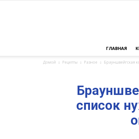
ГЛАВНАЯ
К
Домой
Рецепты
Разное
Брауншвейгская ко
Брауншвей
список н
о