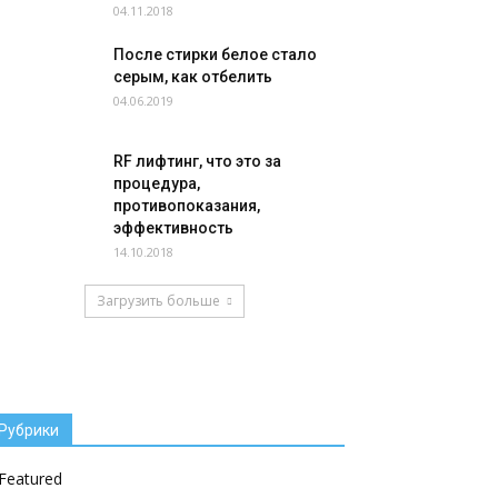
04.11.2018
После стирки белое стало
серым, как отбелить
04.06.2019
RF лифтинг, что это за
процедура,
противопоказания,
эффективность
14.10.2018
Загрузить больше
Рубрики
Featured