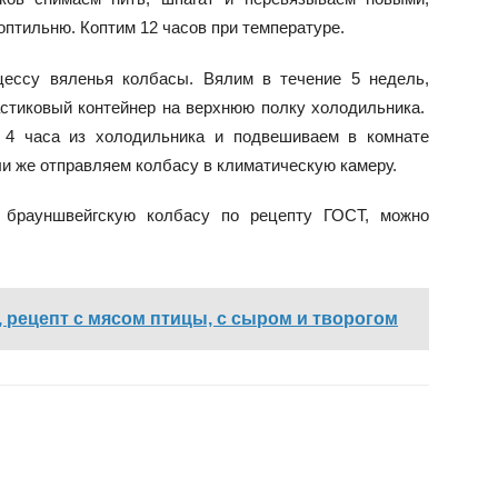
птильню. Коптим 12 часов при температуре.
цессу вяленья колбасы. Вялим в течение 5 недель,
астиковый контейнер на верхнюю полку холодильника.
 4 часа из холодильника и подвешиваем в комнате
ли же отправляем колбасу в климатическую камеру.
ю брауншвейгскую колбасу по рецепту ГОСТ, можно
, рецепт с мясом птицы, с сыром и творогом