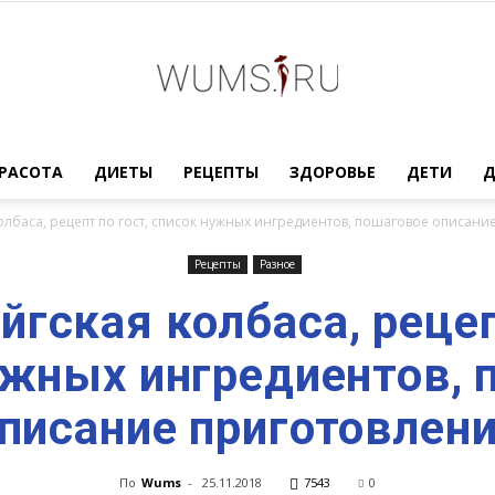
Женский
РАСОТА
ДИЕТЫ
РЕЦЕПТЫ
ЗДОРОВЬЕ
ДЕТИ
лбаса, рецепт по гост, список нужных ингредиентов, пошаговое описани
Рецепты
Разное
гская колбаса, рецеп
журнал
ужных ингредиентов, 
писание приготовлен
WUMENS.SU
По
Wums
-
25.11.2018
7543
0