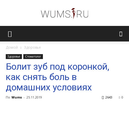
Женский
Домой
Здоровье
Здоровье
Стоматолог
журнал
Болит зуб под коронкой,
как снять боль в
WUMENS.SU
домашних условиях
По
Wums
-
25.11.2019
2643
0