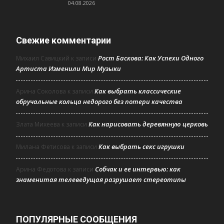
04.08.2026
Свежие комментарии
Рост Баскова: Как Успехи Одного
Михаил Савицкий
к записи
Артиста Изменили Мир Музыки
Как выбрать классические
Арина Соколова
к записи
обручальные кольца недорого без потери качества
Как нарисовать деревянную церковь
Злата Михеева
к записи
Как выбрать секс игрушки
Милана Фетисова
к записи
Собчак и ее интервью: как
Арина Федотова
к записи
знаменитая телеведущая разрушает стереотипы
ПОПУЛЯРНЫЕ СООБЩЕНИЯ