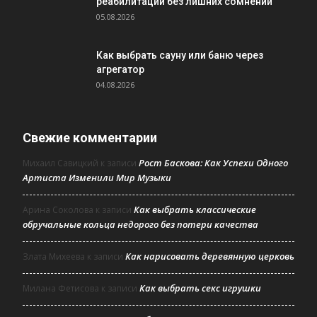
реабилитации без лишних сомнений
05.08.2026
Как выбрать сауну или баню через
агрегатор
04.08.2026
Свежие комментарии
Рост Баскова: Как Успехи Одного
Михаил Савицкий
к записи
Артиста Изменили Мир Музыки
Как выбрать классические
Арина Соколова
к записи
обручальные кольца недорого без потери качества
Как нарисовать деревянную церковь
Злата Михеева
к записи
Как выбрать секс игрушки
Милана Фетисова
к записи