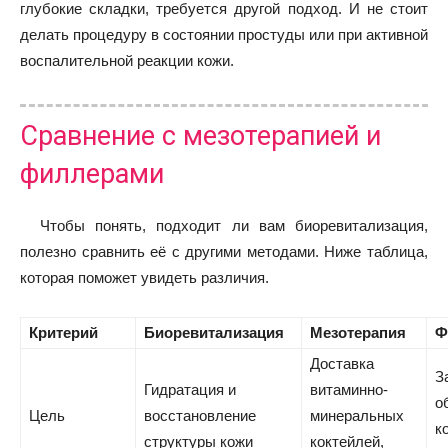
глубокие складки, требуется другой подход. И не стоит
делать процедуру в состоянии простуды или при активной
воспалительной реакции кожи.
Сравнение с мезотерапией и
филлерами
Чтобы понять, подходит ли вам биоревитализация,
полезно сравнить её с другими методами. Ниже таблица,
которая поможет увидеть различия.
Критерий
Биоревитализация
Мезотерапия
Ф
Доставка
З
Гидратация и
витаминно-
о
Цель
восстановление
минеральных
к
структуры кожи
коктейлей,