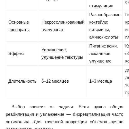
с
стимуляция
Разнообразные
Г
Основные
Некросслинкованный
коктейли:
к
препараты
гиалуронат
витамины,
и
аминокислоты
п
Питание кожи,
К
Увлажнение,
Эффект
локальное
о
улучшение текстуры
улучшение
к
д
л
Длительность
6–12 месяцев
1–3 месяца
з
п
Выбор зависит от задачи. Если нужна общая
реабилитация и увлажнение — биоревитализация часто
оптимальна. Для точечной коррекции объёмов лучше