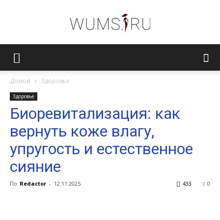
Женский
Домой
Здоровье
Здоровье
журнал
Биоревитализация: как
вернуть коже влагу,
WUMENS.SU
упругость и естественное
сияние
По
Redactor
-
12.11.2025
433
0