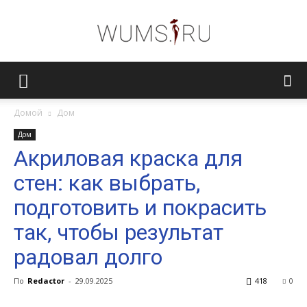
Женский
Домой
Дом
Дом
журнал
Акриловая краска для
стен: как выбрать,
WUMENS.SU
подготовить и покрасить
так, чтобы результат
радовал долго
По
Redactor
-
29.09.2025
418
0