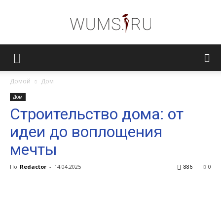
Женский
Домой
Дом
Дом
журнал
Строительство дома: от
идеи до воплощения
WUMENS.SU
мечты
По
Redactor
-
14.04.2025
886
0