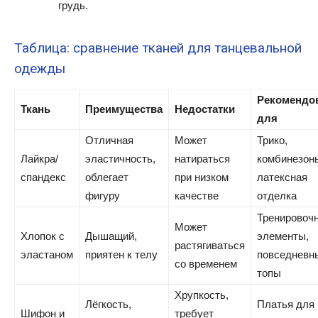
грудь.
Таблица: сравнение тканей для танцевальной
одежды
Рекомендо
Ткань
Преимущества
Недостатки
для
Отличная
Может
Трико,
Лайкра/
эластичность,
натираться
комбинезон
спандекс
облегает
при низком
латексная
фигуру
качестве
отделка
Тренировоч
Может
Хлопок с
Дышащий,
элементы,
растягиваться
эластаном
приятен к телу
повседневн
со временем
топы
Хрупкость,
Лёгкость,
Платья для
Шифон и
требует