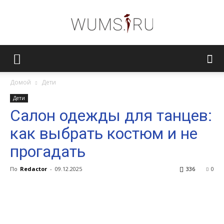
Женский
Домой
Дети
Дети
журнал
Салон одежды для танцев:
как выбрать костюм и не
WUMENS.SU
прогадать
По
Redactor
-
09.12.2025
336
0