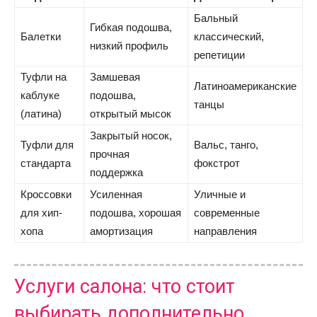
Бальный
Гибкая подошва,
Балетки
классический,
низкий профиль
репетиции
Туфли на
Замшевая
Латиноамериканские
каблуке
подошва,
танцы
(латина)
открытый мысок
Закрытый носок,
Туфли для
Вальс, танго,
прочная
стандарта
фокстрот
поддержка
Кроссовки
Усиленная
Уличные и
для хип-
подошва, хорошая
современные
хопа
амортизация
направления
Услуги салона: что стоит
выбирать дополнительно