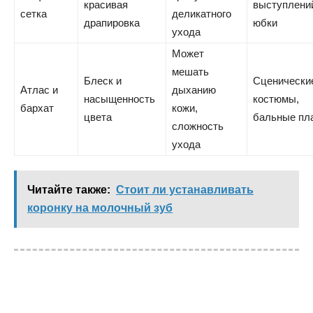
красивая
выступлени
сетка
деликатного
драпировка
юбки
ухода
Может
мешать
Блеск и
Сценически
Атлас и
дыханию
насыщенность
костюмы,
бархат
кожи,
цвета
бальные пл
сложность
ухода
Читайте также:
Стоит ли устанавливать
коронку на молочный зуб